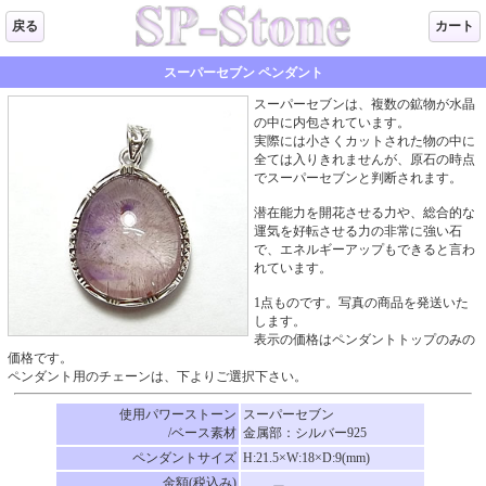
戻る
カート
スーパーセブン ペンダント
スーパーセブンは、複数の鉱物が水晶
の中に内包されています。
実際には小さくカットされた物の中に
全ては入りきれませんが、原石の時点
でスーパーセブンと判断されます。
潜在能力を開花させる力や、総合的な
運気を好転させる力の非常に強い石
で、エネルギーアップもできると言わ
れています。
1点ものです。写真の商品を発送いた
します。
表示の価格はペンダントトップのみの
価格です。
ペンダント用のチェーンは、下よりご選択下さい。
使用パワーストーン
スーパーセブン
/ベース素材
金属部：シルバー925
ペンダントサイズ
H:21.5×W:18×D:9(mm)
金額(税込み)