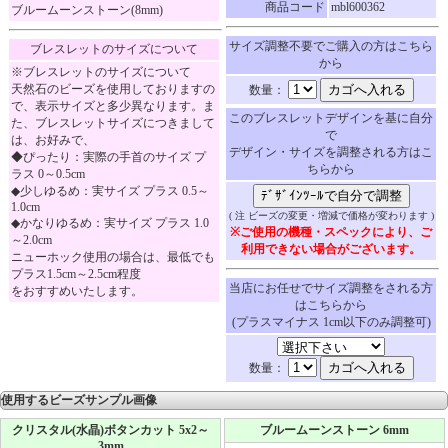
商品コード
mbl600362
ブルームーンストーン(8mm)
サイズ調整不要でご購入の方はこちら
ブレスレットのサイズについて
から
※ブレスレットのサイズについて
天然石のビーズを使用しておりますの
数量：
で、表示サイズと多少異なります。ま
このブレスレットデザインを基に自分
た、ブレスレットサイズにつきまして
で
は、お好みで、
デザイン・サイズを調整される方はこ
◆ぴったり：実際の手首のサイズ プ
ちらから
ラス 0～0.5cm
◆少しゆるめ：実サイズ プラス 0.5～
1.0cm
( 注 ビーズの変更・増減で価格が変わります )
◆かなりゆるめ：実サイズ プラス 1.0
※ご使用の機種・スペックにより、ご
～2.0cm
利用できない場合がございます。
ニューホック使用の場合は、最低でも
プラス1.5cm～2.5cm程度
当店にお任せでサイズ調整をされる方
をおすすめいたします。
はこちらから
(プラスマイナス 1cm以下のみ調整可)
数量：
使用するビーズサンプル画像
クリスタル(水晶)ボタンカット 5x2～
ブルームーンストーン 6mm
3mm