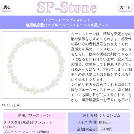
戻る
カート
パワーストーンブレスレット
遠距離恋愛に☆ブルームーンストーン＆水晶ブレス
ムーンストーンは、情緒を安定させ心
配や緊張をしずめてくれます。感受性
の強い心の過剰反応をおさえてくれ、
直感力を高め、インスピレーションを
もたらし、物事を明確に判断できるよ
うになるといわれています。恋人同士
の場合、喧嘩をしても仲直りさせてく
れるお守りになり、別れてしまった相
手との復活愛にも力を貸してくれると
いう伝承もあります。
女性的な魅力を高めてくれる恋愛に万
能なブルームーンストーン。遠く離れ
ていても同じ月が二人で見られること
から、遠距離恋愛のお守りにも用いら
れています。
使用パワーストーン
通し素材
シリコンゴム
クリスタル(水晶)ボタンカット
サイズ(内周)
約16cm
(5x3mm)
金額(税込み)
13,470円
ブルームーンストーン(6mm)