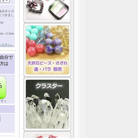
表示サイズ
につきまし
cm
～2.5cm
ください。
自分で
方は
す )