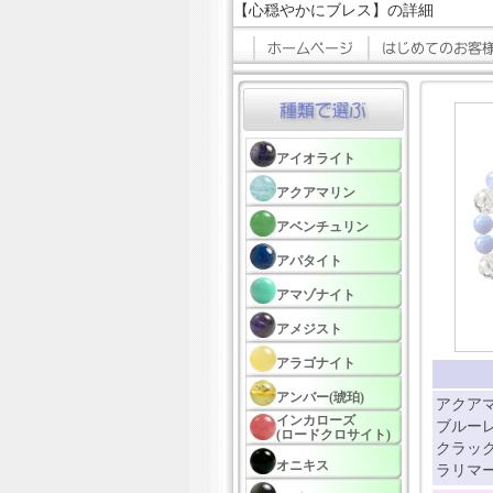
【心穏やかにブレス】の詳細
アイオライト
アクアマリン
アベンチュリン
アパタイト
アマゾナイト
アメジスト
アラゴナイト
アンバー(琥珀)
アクアマ
インカローズ
ブルーレ
(ロードクロサイト)
クラック
オニキス
ラリマー