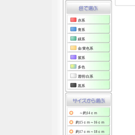
赤系
青系
緑系
金/黄色系
紫系
多色
透明/白系
黒系
～約14ｃｍ
約15ｃｍ～16ｃｍ
約17ｃｍ～18ｃｍ