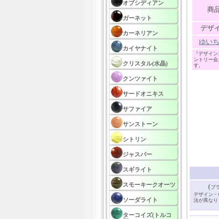
オブシディアン
商
ガーネット
デザ
カーネリアン
ゆい
カイヤナイト
『デザイン
ントリー会
クリスタル(水晶)
す。
クンツァイト
サードオニキス
サファイア
サンストーン
シトリン
ジャスパー
スギライト
スモーキークオーツ
(
プ
デザイン・
ソーダライト
法が異なり
ターコイズ(トルコ