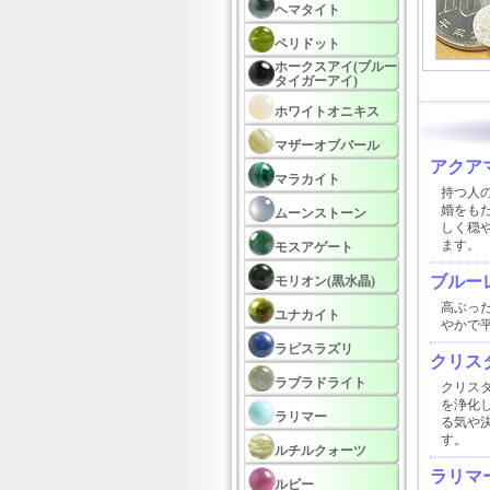
ヘマタイト
ペリドット
ホークスアイ(ブルー
タイガーアイ)
ホワイトオニキス
マザーオブパール
アクア
マラカイト
持つ人
婚をも
ムーンストーン
しく穏
ます。
モスアゲート
ブルー
モリオン(黒水晶)
高ぶっ
ユナカイト
やかで
ラピスラズリ
クリスタ
ラブラドライト
クリス
を浄化
ラリマー
る気や
す。
ルチルクォーツ
ラリマ
ルビー