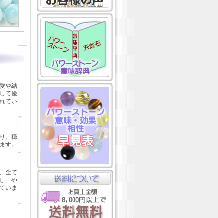
愛や結
して優
れてい
り、穏
ます。
、全て
し、や
ていま