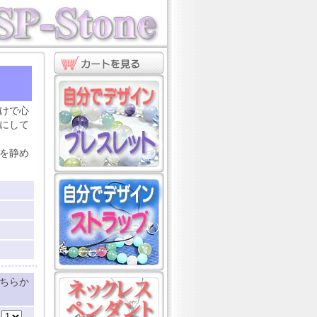
ト
けで心
にして
を静め
ちらか
：