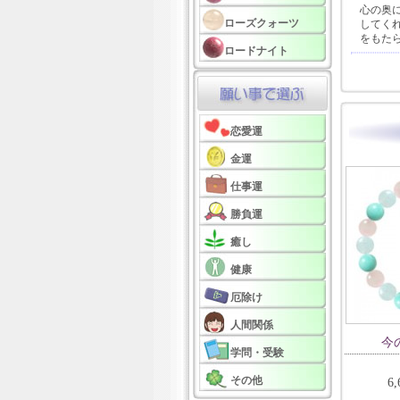
心の奥
ローズクォーツ
してく
をもた
ロードナイト
恋愛運
金運
仕事運
勝負運
癒し
健康
厄除け
人間関係
今
学問・受験
その他
6