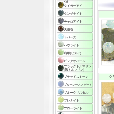
石)
タイガーアイ
タンザナイト
チャロアイト
天眼石
トパーズ
ハウライト
翡翠(ヒスイ)
ピンクオパール
ブラックトルマリン
(黒トルマリン)
ク
ブラッドストーン
ブルーレースアゲート
ブルークリスタル
プレナイト
フローライト