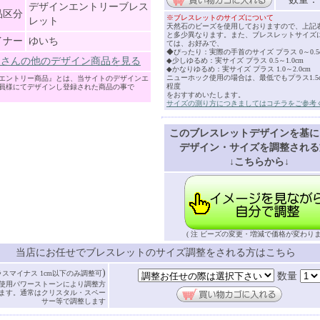
デザインエントリーブレス
品区分
※ブレスレットのサイズについて
レット
天然石のビーズを使用しておりますので、上記
と多少異なります。また、ブレスレットサイズ
イナー
ゆいち
ては、お好みで、
◆ぴったり：実際の手首のサイズ プラス 0～0.5
ちさんの他のデザイン商品を見る
◆少しゆるめ：実サイズ プラス 0.5～1.0cm
◆かなりゆるめ：実サイズ プラス 1.0～2.0cm
ニューホック使用の場合は、最低でもプラス1.5cm
エントリー商品』とは、当サイトのデザインエ
程度
員様にてデザインし登録された商品の事で
をおすすめいたします。
サイズの測り方につきましてはコチラをご参考
このブレスレットデザインを基に
デザイン・サイズを調整される
↓こちらから↓
( 注 ビーズの変更・増減で価格が変わりま
当店にお任せでブレスレットのサイズ調整をされる方はこちら
)
ラスマイナス 1cm以下のみ調整可
数量
使用パワーストーンにより調整方
ます。通常はクリスタル・スペー
サー等で調整します