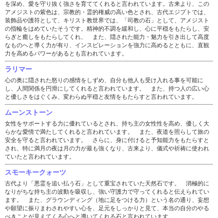
を深め、愛を守り抜く強さを育ててくれると言われています。古来より、この
アメジストの紫色は、宗教的・霊的権威の高い色とされ、古代エジプトでは、
装飾品や護符として、キリスト教世界では、「司教の石」として、アメジスト
の指輪をはめていたそうです。精神的不調を緩和し、心に平穏をもたらし、安
らぎと癒しをもたらしてくれ、 また、隠された能力・魅力を引き出して高度
なものへと導く力が有り、インスピレーションを強力に高めるとともに、直観
力を高めるパワーがあるとも言われています。
ラリマー
心の奥に隠された怒りの感情をしずめ、自分も他人も受け入れる事を可能に
し、人間関係を円滑にしてくれると言われています。 また、持つ人の広い心
と優しさをはぐくみ、変わらぬ平穏と友情をもたらすと言われています。
ムーンストーン
女性をサポートする力に優れているとされ、持ち主の女性性を高め、優しく大
らかな愛情で満たしてくれると言われています。 また、夜道を照らして旅の
安全を守ると言われています。 さらに、身に付けると予知能力をもたらすと
され、特に満月の夜は月の力が最も強くなり、古来より、儀式や祈祷に使われ
ていたと言われています。
スモーキークォーツ
古代より「悪霊を追い払う石」として重宝されていた天然石です。 消極的に
なりがちな持ち主の波動を吸収し、強い守護力で守ってくれると伝えられてい
ます。 また、グラウンディング（地に足をつける力）という名の通り、妄想
や願望に振りまわされやすい心を、足元をしっかりと見て、本当の自分のやる
べきことが見えてくる心へと導いてくれる石と言われています。