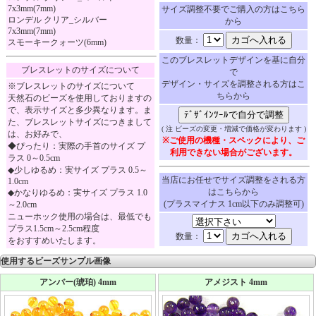
7x3mm(7mm)
サイズ調整不要でご購入の方はこちら
ロンデル クリア_シルバー
から
7x3mm(7mm)
数量：
スモーキークォーツ(6mm)
このブレスレットデザインを基に自分
ブレスレットのサイズについて
で
デザイン・サイズを調整される方はこ
※ブレスレットのサイズについて
ちらから
天然石のビーズを使用しておりますの
で、表示サイズと多少異なります。ま
た、ブレスレットサイズにつきまして
( 注 ビーズの変更・増減で価格が変わります )
は、お好みで、
※ご使用の機種・スペックにより、ご
◆ぴったり：実際の手首のサイズ プ
利用できない場合がございます。
ラス 0～0.5cm
◆少しゆるめ：実サイズ プラス 0.5～
当店にお任せでサイズ調整をされる方
1.0cm
はこちらから
◆かなりゆるめ：実サイズ プラス 1.0
(プラスマイナス 1cm以下のみ調整可)
～2.0cm
ニューホック使用の場合は、最低でも
プラス1.5cm～2.5cm程度
数量：
をおすすめいたします。
使用するビーズサンプル画像
アンバー(琥珀) 4mm
アメジスト 4mm