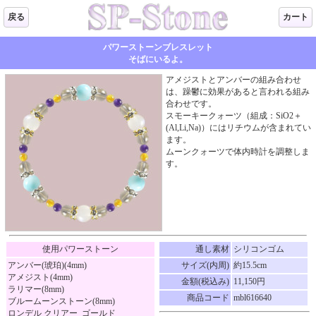
戻る
カート
パワーストーンブレスレット
そばにいるよ。
アメジストとアンバーの組み合わせ
は、躁鬱に効果があると言われる組み
合わせです。
スモーキークォーツ（組成：SiO2＋
(Al,Li,Na)）にはリチウムが含まれてい
ます。
ムーンクォーツで体内時計を調整しま
す。
使用パワーストーン
通し素材
シリコンゴム
アンバー(琥珀)(4mm)
サイズ(内周)
約15.5cm
アメジスト(4mm)
金額(税込み)
11,150円
ラリマー(8mm)
商品コード
mbl616640
ブルームーンストーン(8mm)
ロンデル クリアー_ゴールド