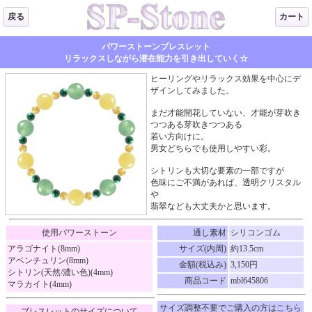
戻る
カート
パワーストーンブレスレット
リラックスしながら潜在能力を引き出していく☆
ヒーリングやリラックス効果を中心にデ
ザインしてみました。
まだ才能開花していない、才能が芽吹き
つつある芽吹きつつある
若い方向けに。
男女どちらでも使用しやすい彩。
シトリンも大切な要素の一部ですが
色味にご不満があれば、透明クリスタル
や
翡翠なども大丈夫かと思います。
使用パワーストーン
通し素材
シリコンゴム
アラゴナイト(8mm)
サイズ(内周)
約13.5cm
アベンチュリン(8mm)
金額(税込み)
3,150円
シトリン(天然/濃い色)(4mm)
商品コード
mbl645806
マラカイト(4mm)
サイズ調整不要でご購入の方はこちら
ブレスレットのサイズについて