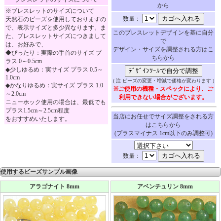
から
※ブレスレットのサイズについて
数量：
天然石のビーズを使用しておりますの
で、表示サイズと多少異なります。ま
このブレスレットデザインを基に自分
た、ブレスレットサイズにつきまして
で
は、お好みで、
デザイン・サイズを調整される方はこ
◆ぴったり：実際の手首のサイズ プ
ちらから
ラス 0～0.5cm
◆少しゆるめ：実サイズ プラス 0.5～
1.0cm
( 注 ビーズの変更・増減で価格が変わります )
◆かなりゆるめ：実サイズ プラス 1.0
※ご使用の機種・スペックにより、ご
～2.0cm
利用できない場合がございます。
ニューホック使用の場合は、最低でも
プラス1.5cm～2.5cm程度
当店にお任せでサイズ調整をされる方
をおすすめいたします。
はこちらから
(プラスマイナス 1cm以下のみ調整可)
数量：
使用するビーズサンプル画像
アラゴナイト 8mm
アベンチュリン 8mm