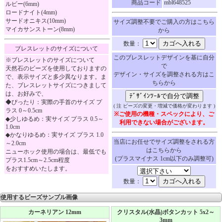
商品コード
mbl648525
ルビー(6mm)
ロードナイト(4mm)
サードオニキス(10mm)
サイズ調整不要でご購入の方はこちら
マイカサンストーン(8mm)
から
数量：
ブレスレットのサイズについて
このブレスレットデザインを基に自分
※ブレスレットのサイズについて
で
天然石のビーズを使用しておりますの
デザイン・サイズを調整される方はこ
で、表示サイズと多少異なります。ま
ちらから
た、ブレスレットサイズにつきまして
は、お好みで、
◆ぴったり：実際の手首のサイズ プ
( 注 ビーズの変更・増減で価格が変わります )
ラス 0～0.5cm
※ご使用の機種・スペックにより、ご
◆少しゆるめ：実サイズ プラス 0.5～
利用できない場合がございます。
1.0cm
◆かなりゆるめ：実サイズ プラス 1.0
当店にお任せでサイズ調整をされる方
～2.0cm
はこちらから
ニューホック使用の場合は、最低でも
(プラスマイナス 1cm以下のみ調整可)
プラス1.5cm～2.5cm程度
をおすすめいたします。
数量：
使用するビーズサンプル画像
カーネリアン 12mm
クリスタル(水晶)ボタンカット 5x2～
3mm