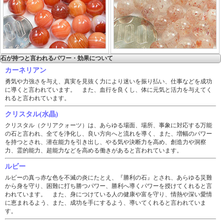
石が持つと言われるパワー・効果について
カーネリアン
勇気や力強さを与え、真実を見抜く力により迷いを振り払い、仕事などを成功
に導くと言われています。 また、血行を良くし、体に元気と活力を与えてく
れると言われています。
クリスタル(水晶)
クリスタル（クリアクォーツ）は、あらゆる場面、場所、事象に対応する万能
の石と言われ、全てを浄化し、良い方向へと流れを導く、また、増幅のパワー
を持つとされ、潜在能力を引き出し、やる気や決断力を高め、創造力や洞察
力、霊的能力、超能力などを高める働きがあると言われています。
ルビー
ルビーの真っ赤な色を不滅の炎にたとえ、『勝利の石』とされ、あらゆる災難
から身を守り、困難に打ち勝つパワー、勝利へ導くパワーを授けてくれると言
われています。 また、身につけている人の健康や富を守り、情熱や深い愛情
に恵まれるよう、また、成功を手にするよう、導いてくれると言われていま
す。