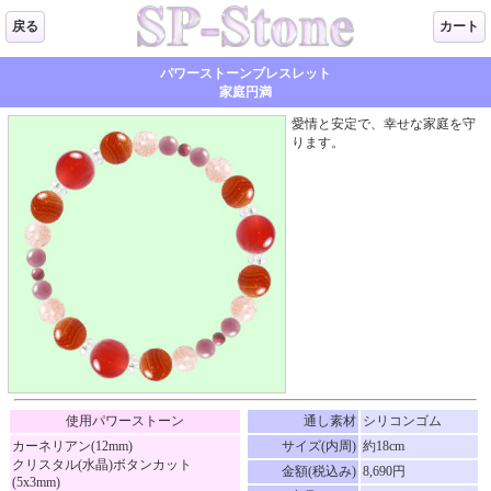
戻る
カート
パワーストーンブレスレット
家庭円満
愛情と安定で、幸せな家庭を守
ります。
使用パワーストーン
通し素材
シリコンゴム
カーネリアン(12mm)
サイズ(内周)
約18cm
クリスタル(水晶)ボタンカット
金額(税込み)
8,690円
(5x3mm)