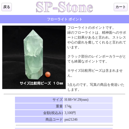
戻る
カート
フローライト ポイント
フローライトのポイントです。
緑のフローライトは、精神面へのサポ
ートに効果があると言われ、ストレス
や心の疲れを癒してくれると言われて
います。
クラック部分のレインボーカラーがと
ても綺麗なポイントです。
※サイズ比較用ビーズは含まれませ
ん。
1点ものです。写真の商品を発送いた
します。
サイズ
H:88×W:29(mm)
重量
174g
金額(税込み)
3,100円
商品コード
pnt21246